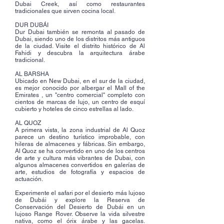
Dubai Creek, así como restaurantes
tradicionales que sirven cocina local.
DUR DUBÁI
Dur Dubai también se remonta al pasado de
Dubai, siendo uno de los distritos más antiguos
de la ciudad. Visite el distrito histórico de Al
Fahidi y descubra la arquitectura árabe
tradicional.
AL BARSHA
Ubicado en New Dubai, en el sur de la ciudad,
es mejor conocido por albergar el
Mall of the
Emirates
, un "centro comercial" completo con
cientos de marcas de lujo, un centro de esquí
cubierto y hoteles de cinco estrellas al lado.
AL QUOZ
A primera vista, la zona industrial de Al Quoz
parece un destino turístico improbable, con
hileras de almacenes y fábricas. Sin embargo,
Al Quoz se ha convertido en uno de los centros
de arte y cultura más vibrantes de Dubai, con
algunos almacenes convertidos en galerías de
arte, estudios de fotografía y espacios de
actuación.
Experimente el safari por el desierto más lujoso
de Dubái y explore la Reserva de
Conservación del Desierto de Dubái en un
lujoso Range Rover. Observe la vida silvestre
nativa, como el órix árabe y las gacelas.