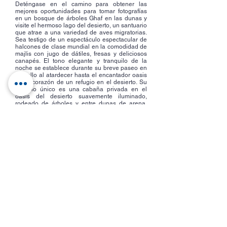
Deténgase en el camino para obtener las
mejores oportunidades para tomar fotografías
en un bosque de árboles Ghaf en las dunas y
visite el hermoso lago del desierto, un santuario
que atrae a una variedad de aves migratorias.
Sea testigo de un espectáculo espectacular de
halcones de clase mundial en la comodidad de
majlis con jugo de dátiles, fresas y deliciosos
canapés. El tono elegante y tranquilo de la
noche se establece durante su breve paseo en
camello al atardecer hasta el encantador oasis
en el corazón de un refugio en el desierto. Su
entorno único es una cabaña privada en el
oasis del desierto suavemente iluminado,
rodeado de árboles y entre dunas de arena.
Relájese en el área de majlis y disfrute de
entretenimiento como shisha de alta calidad,
pintura con henna y un notable espectáculo de
fuego Flaming Sands of Arabia.
La variedad de atracciones que ofrece Dubái
hace de esta ciudad un destino perfecto para
familias con niños y adolescentes.
Emocionantes aventuras como zambullirse en
la piscina más profunda del mundo o en el
parque acuático más grande del mundo,
acrobacias extremas en XDubai Skatepark o
actividades divertidas en Wire World Adventure
Parks crearán momentos familiares
inolvidables y recuerdos que perdurarán por
generaciones.