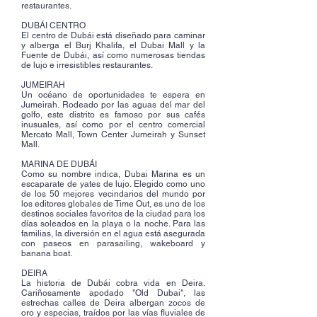
restaurantes.
DUBÁI CENTRO
El centro de Dubái está diseñado para caminar
y alberga el Burj Khalifa, el Dubai Mall y la
Fuente de Dubái, así como numerosas tiendas
de lujo e irresistibles restaurantes.
JUMEIRAH
Un océano de oportunidades te espera en
Jumeirah. Rodeado por las aguas del mar del
golfo, este distrito es famoso por sus cafés
inusuales, así como por el centro comercial
Mercato Mall, Town Center Jumeirah y Sunset
Mall.
MARINA DE DUBÁI
Como su nombre indica, Dubai Marina es un
escaparate de yates de lujo. Elegido como uno
de los 50 mejores vecindarios del mundo por
los editores globales de Time Out, es uno de los
destinos sociales favoritos de la ciudad para los
días soleados en la playa o la noche. Para las
familias, la diversión en el agua está asegurada
con paseos en parasailing, wakeboard y
banana boat.
DEIRA
La historia de Dubái cobra vida en Deira.
Cariñosamente apodado "Old Dubai", las
estrechas calles de Deira albergan zocos de
oro y especias, traídos por las vías fluviales de