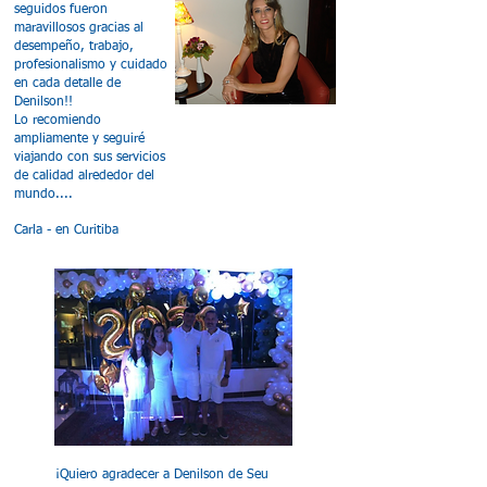
seguidos fueron
maravillosos gracias al
desempeño, trabajo,
profesionalismo y cuidado
en cada detalle de
Denilson!!
Lo recomiendo
ampliamente y seguiré
viajando con sus servicios
de calidad alrededor del
mundo....
Carla - en Curitiba
¡Quiero agradecer a Denilson de Seu